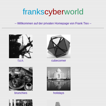
franks
cyber
world
-- Willkommen auf der privaten Homepage von Frank Tiex --
f.u.n.
cubecorner
brunchies
holidays