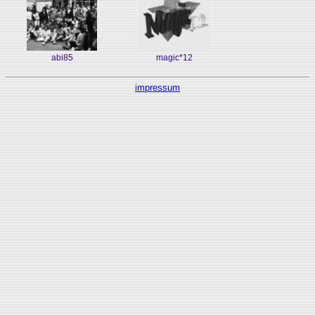
abi85
magic*12
impressum